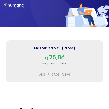
Master Orto CE (Cross)
75,86
R$
por pessoa /mês
ANS nº
497.034/23-9