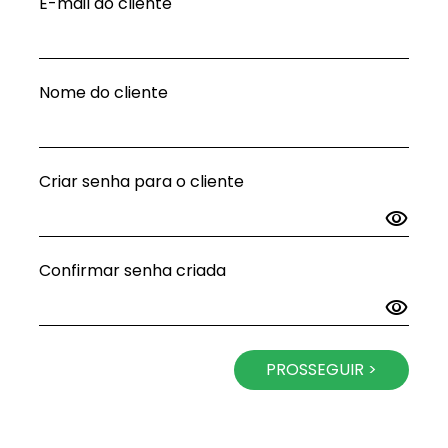
E-mail do cliente
Nome do cliente
Criar senha para o cliente
visibility
Confirmar senha criada
visibility