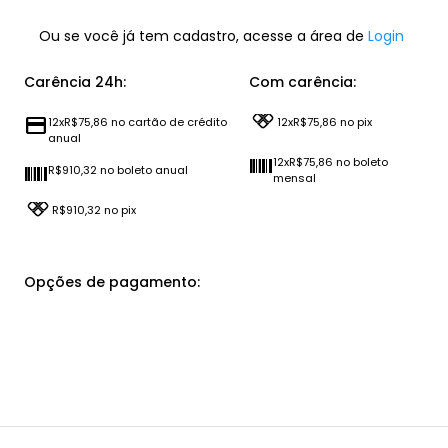
Ou se você já tem cadastro, acesse a área de
Login
Carência 24h:
Com carência:
credit_card
12xR$75,86 no cartão de crédito
12xR$75,86 no pix
anual
barcode
12xR$75,86 no boleto
barcode
R$910,32 no boleto anual
mensal
R$910,32 no pix
Opções de pagamento: