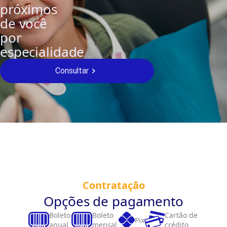
próximos
de você
por
especialidade
Consultar
Contratação
Opções de pagamento
Boleto
Boleto
Cartão de
Pix
anual
mensal
crédito