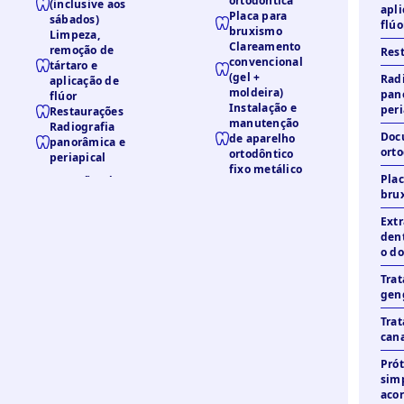
ortodôntica
(inclusive aos
apli
Placa para
sábados)
flúo
bruxismo
Limpeza,
Clareamento
remoção de
Res
convencional
tártaro e
(gel +
Rad
aplicação de
moldeira)
pan
flúor
Instalação e
peri
Restaurações
manutenção
Radiografia
Doc
de aparelho
panorâmica e
orto
ortodôntico
periapical
fixo metálico
Plac
bru
Extr
dent
o do
Tra
gen
Tra
can
Pró
simp
acor