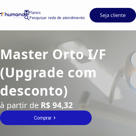
Planos
Seja cliente
Pesquisar rede de atendimento
Master Orto I/F
(Upgrade com
desconto)
à partir de
R$ 94,32
Comprar