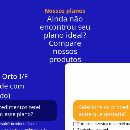
Nossos planos
Ainda não
encontrou seu
plano ideal?
Compare
nossos
produtos
 Orto I/F
ade com
to)
cedimentos terei
Selecione os proced
m esse plano?
extra que gostaria?
sultório odontológico
Prótese em resina ou porcelan
ializados no atendimento de
Alinhador invisível