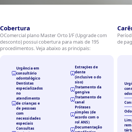
Cobertura
Carê
OComercial plano Master Orto I/F (Upgrade com
Períod
desconto) possui cobertura para mais de 195
de pa
procedimentos. Veja abaixo as principais:
Extrações de
Urgência em
dente
consultório
(inclusive o do
odontológico
siso)
Dentistas
Urg
Tratamento da
especializados
cons
gengiva
no
odo
Tratamento de
atendimento
canal
Con
de crianças e
Próteses
de pessoas
Odo
simples (de
com
acordo com o
necessidades
Lim
rol ANS)
especiais
rem
Documentação
Consultas
tárt